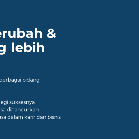
erubah &
ng
lebih
 berbagai bidang
tegi suksesnya.
sa dihancurkan.
asa dalam karir dan bisnis