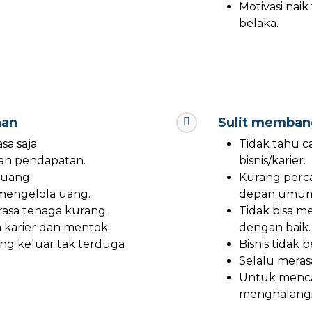
Motivasi naik
belaka.
nan
Sulit membang
sa saja.
Tidak tahu 
an pendapatan.
bisnis/karier.
 uang.
Kurang perca
 mengelola uang.
depan umum
asa tenaga kurang.
Tidak bisa m
karier dan mentok.
dengan baik.
ng keluar tak terduga
Bisnis tidak 
Selalu meras
Untuk mencap
menghalangi