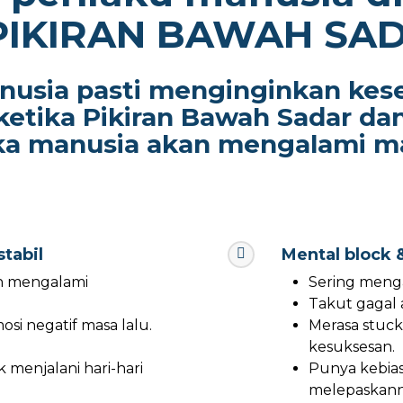
PIKIRAN BAWAH SA
anusia pasti menginginkan kes
ketika Pikiran Bawah Sadar da
a manusia akan mengalami ma
tabil
Mental block 
an mengalami
Sering menga
Takut gagal 
si negatif masa lalu.
Merasa stuc
kesuksesan.
 menjalani hari-hari
Punya kebia
melepaskann