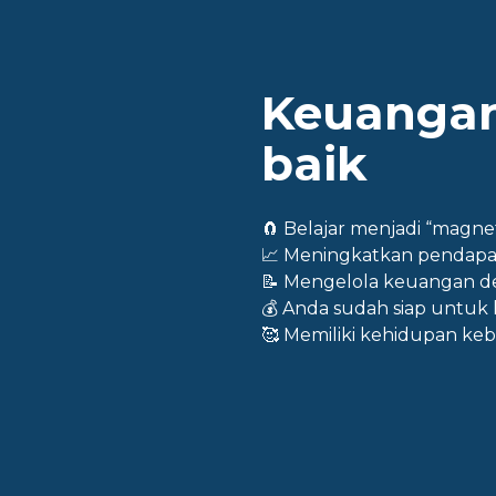
Keuanga
baik
🧲
Belajar menjadi “magnet
📈
Meningkatkan pendapata
📝
Mengelola keuangan de
💰
Anda sudah siap untuk le
🥰
Memiliki kehidupan keb